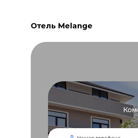
Отель Melange
Ком