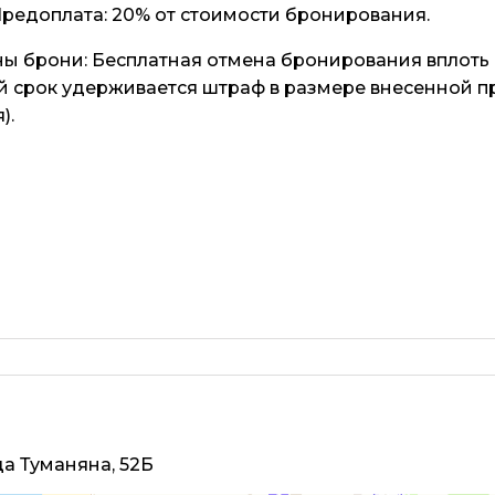
редоплата: 20% от стоимости бронирования.
ны брони:
Бесплатная отмена бронирования вплоть д
й срок удерживается штраф в размере внесенной п
).
ца Туманяна, 52Б