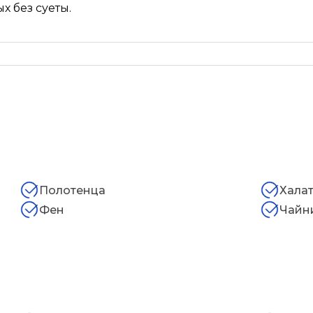
х без суеты.
Полотенца
Хала
Фен
Чайн