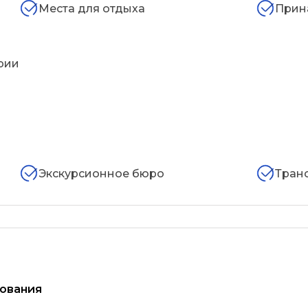
Места для отдыха
Прин
рии
Экскурсионное бюро
Тран
ования