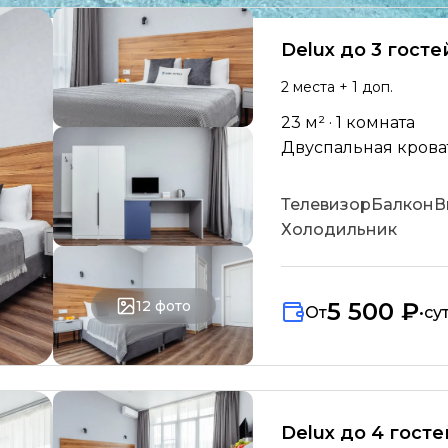
Delux до 3 госте
2
места
+ 1 доп.
23
м² ·
1
комната
Двуспальная кровать
Телевизор
Балкон
В
Холодильник
12
фото
5 500 ₽
От
•
су
Delux до 4 госте