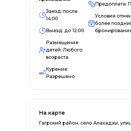
Предоплата:
П
Заезд: после
Условия отме
14:00
более поздни
Выезд: до
12:00
бронирования
Размещение
детей:
Любого
возраста
Курение:
Разрешено
На карте
Гагрский район, село Алахадзы, ули