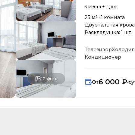
3
места
+ 1 доп.
25
м² ·
1
комната
Двуспальная кровать
Раскладушка: 1 шт.
Телевизор
Холодил
Кондиционер
12
фото
6 000 ₽
От
•
су